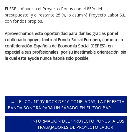
El FSE cofinancia el Proyecto Ponus con el 85% del
presupuesto, y el restante 25 %, lo asumirá Proyecto Labor S.L.
con fondos propios.
Aprovechamos esta oportunidad para dar las gracias por el
continuado apoyo, tanto al Fondo Social Europeo, como a La
confederación Española de Economía Social (CEPES), en
especial a sus profesionales, por su inestimable orientación, sin
la cual esta ayuda nunca habría sido posible.
Post
←
EL COUNTRY ROCK DE 16 TONELADAS, LA PERFECTA
BANDA SONORA PARA UN SÁBADO EN EL ZOO BAR
navigation
INFORMACIÓN DEL “PROYECTO PONUS” A LOS
TRABAJADORES DE PROYECTO LABOR
→