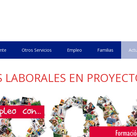
nte
Otros Servicios
Empleo
Familias
Actu
 LABORALES EN PROYECT