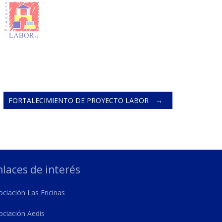
FORTALECIMIENTO DE PROYECTO LABOR
→
nlaces de interés
ociación Las Encinas
ociación Aedis