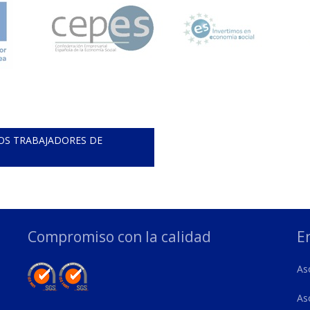
OS TRABAJADORES DE
Compromiso con la calidad
E
As
As