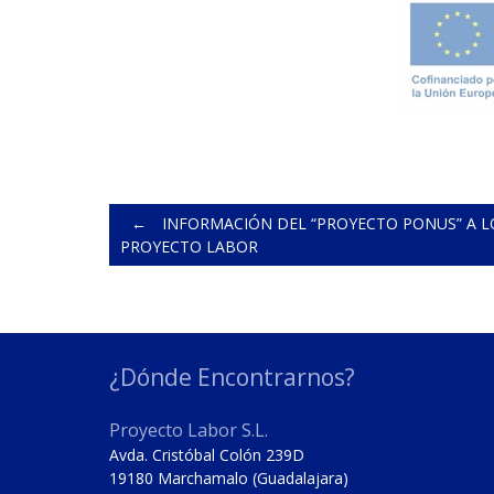
Post
←
INFORMACIÓN DEL “PROYECTO PONUS” A L
PROYECTO LABOR
navigation
¿Dónde Encontrarnos?
Proyecto Labor S.L.
Avda. Cristóbal Colón 239D
19180 Marchamalo (Guadalajara)